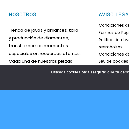
NOSOTROS
AVISO LEGA
Condiciones d
Tienda de joyas y brillantes, talla
Formas de Pa
y producción de diamantes,
Política de de
transformamos momentos
reembolsos
especiales en recuerdos eternos.
Condiciones d
Cada una de nuestras piezas
Ley de cookies
Mapa del sitio
está meticulosamente diseñada
Usamos cookies para asegurar que te damos
Desistimiento
y elaborada con los más
Política de pri
exquisitos diamantes y gemas,
Certificado d
reflejando la belleza y la
Accesibilidad
elegancia en su máxima
Ayuda accesibi
expresión.