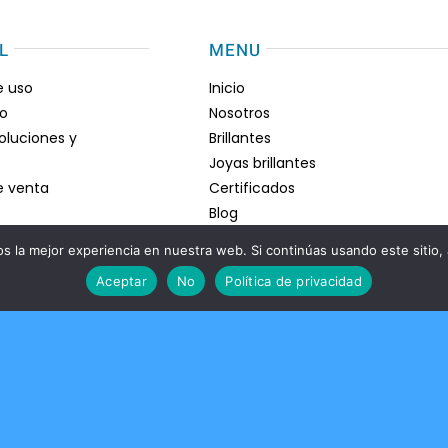
L
MENU
e uso
Inicio
go
Nosotros
voluciones y
Brillantes
Joyas brillantes
e venta
Certificados
Blog
Contacto
 la mejor experiencia en nuestra web. Si continúas usando este sitio,
Aceptar
No
Política de privacidad
vacidad
iamantes
lidad