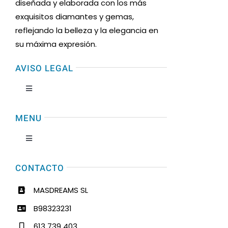
diseñada y elaborada con los más
exquisitos diamantes y gemas,
reflejando la belleza y la elegancia en
su máxima expresión.
AVISO LEGAL
Toggle
Navigation
Condiciones de uso
MENU
Toggle
Formas de Pago
Navigation
Inicio
CONTACTO
Política de devoluciones y reembolsos
MASDREAMS SL
Nosotros
B98323231
Condiciones de venta
613 739 403