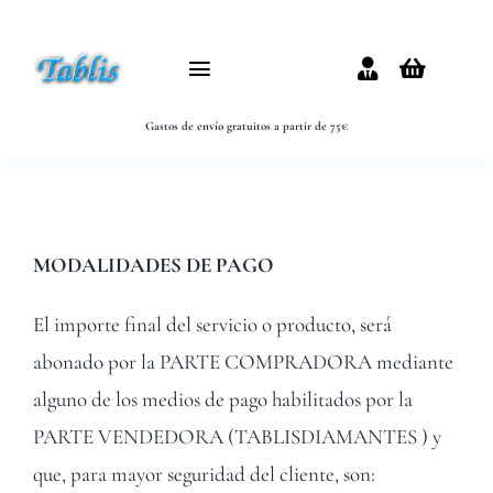
Saltar
al
Toggle
contenido
Navigation
Gastos de envío gratuitos a partir de 75€
Inicio
Nosotros
MODALIDADES DE PAGO
Brillantes
El importe final del servicio o producto, será
Joyas brillantes
abonado por la PARTE COMPRADORA mediante
Certificados
alguno de los medios de pago habilitados por la
PARTE VENDEDORA (TABLISDIAMANTES ) y
Blog
que, para mayor seguridad del cliente, son: