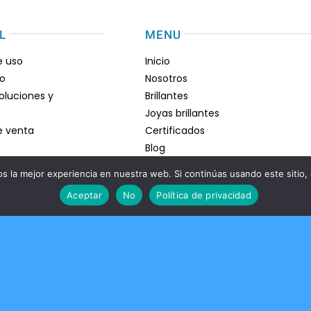
L
MENU
e uso
Inicio
go
Nosotros
voluciones y
Brillantes
Joyas brillantes
e venta
Certificados
Blog
Contacto
 la mejor experiencia en nuestra web. Si continúas usando este sitio,
Aceptar
No
Política de privacidad
vacidad
iamantes
lidad