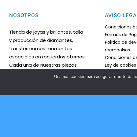
NOSOTROS
AVISO LEGA
Condiciones d
Tienda de joyas y brillantes, talla
Formas de Pa
y producción de diamantes,
Política de de
transformamos momentos
reembolsos
especiales en recuerdos eternos.
Condiciones d
Cada una de nuestras piezas
Ley de cookies
Mapa del sitio
está meticulosamente diseñada
Usamos cookies para asegurar que te damos
Desistimiento
y elaborada con los más
Política de pri
exquisitos diamantes y gemas,
Certificado d
reflejando la belleza y la
Accesibilidad
elegancia en su máxima
Ayuda accesibi
expresión.