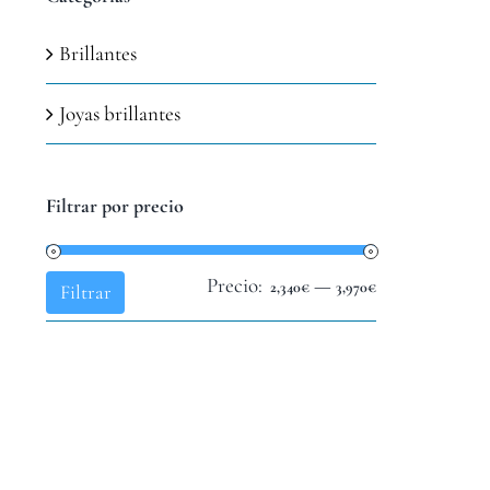
Brillantes
Joyas brillantes
Filtrar por precio
Precio:
—
Precio
Precio
2,340€
3,970€
Filtrar
mínimo
máximo