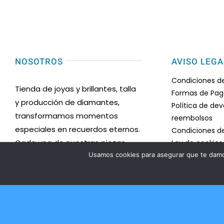
NOSOTROS
AVISO LEGA
Condiciones d
Tienda de joyas y brillantes, talla
Formas de Pa
y producción de diamantes,
Política de de
transformamos momentos
reembolsos
especiales en recuerdos eternos.
Condiciones d
Cada una de nuestras piezas
Ley de cookies
Usamos cookies para asegurar que te damos
Mapa del sitio
está meticulosamente diseñada
Desistimiento
y elaborada con los más
Política de pri
exquisitos diamantes y gemas,
Certificado d
reflejando la belleza y la
Accesibilidad
elegancia en su máxima
Ayuda accesibi
expresión.