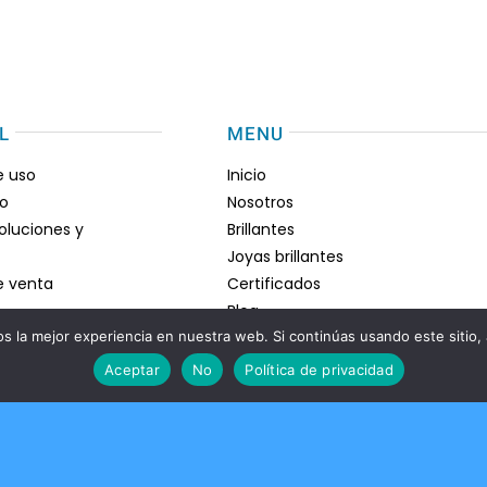
L
MENU
e uso
Inicio
go
Nosotros
voluciones y
Brillantes
Joyas brillantes
e venta
Certificados
Blog
 la mejor experiencia en nuestra web. Si continúas usando este sitio,
Contacto
Aceptar
No
Política de privacidad
vacidad
iamantes
lidad