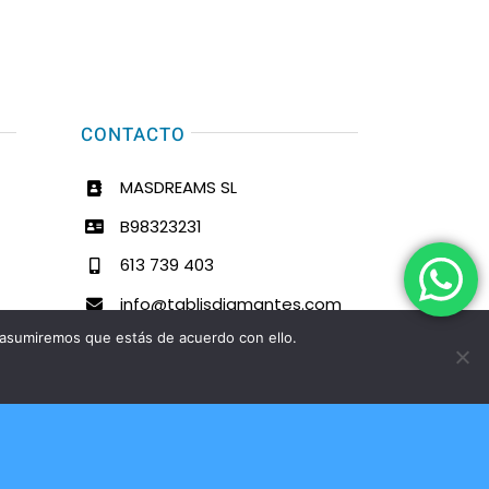
CONTACTO
MASDREAMS SL
B98323231
613 739 403
info@tablisdiamantes.com
 asumiremos que estás de acuerdo con ello.