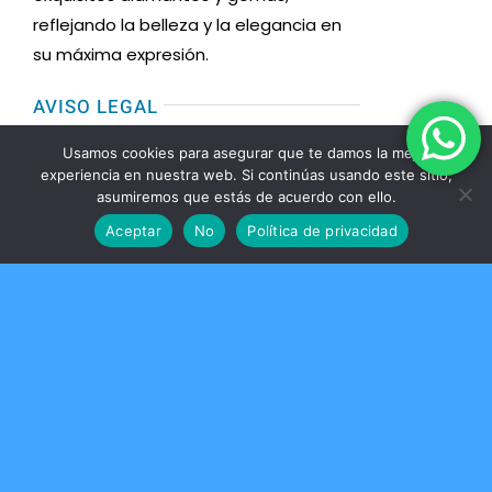
reflejando la belleza y la elegancia en
su máxima expresión.
AVISO LEGAL
Usamos cookies para asegurar que te damos la mejor
Toggle
experiencia en nuestra web. Si continúas usando este sitio,
Navigation
asumiremos que estás de acuerdo con ello.
Condiciones de uso
MENU
Aceptar
No
Política de privacidad
Toggle
Formas de Pago
Navigation
Inicio
CONTACTO
Política de devoluciones y reembolsos
MASDREAMS SL
Nosotros
B98323231
Condiciones de venta
613 739 403
Brillantes
info@tablisdiamantes.com