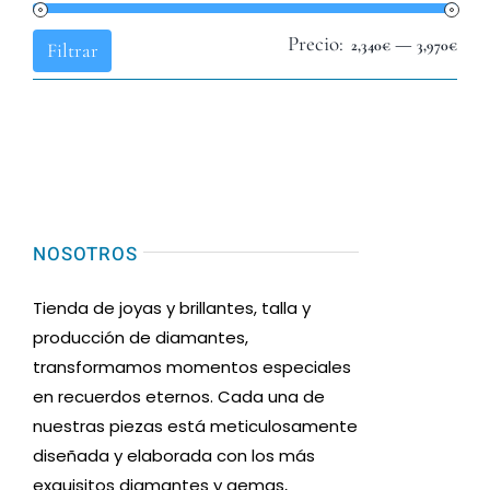
Precio:
—
Pre
Pre
2,340€
3,970€
Filtrar
mín
máx
NOSOTROS
Tienda de joyas y brillantes, talla y
producción de diamantes,
transformamos momentos especiales
en recuerdos eternos. Cada una de
nuestras piezas está meticulosamente
diseñada y elaborada con los más
exquisitos diamantes y gemas,