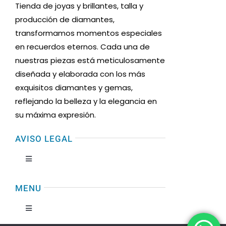
Tienda de joyas y brillantes, talla y
producción de diamantes,
transformamos momentos especiales
en recuerdos eternos. Cada una de
nuestras piezas está meticulosamente
diseñada y elaborada con los más
exquisitos diamantes y gemas,
reflejando la belleza y la elegancia en
su máxima expresión.
AVISO LEGAL
Toggle
Navigation
Condiciones de uso
MENU
Toggle
Formas de Pago
Navigation