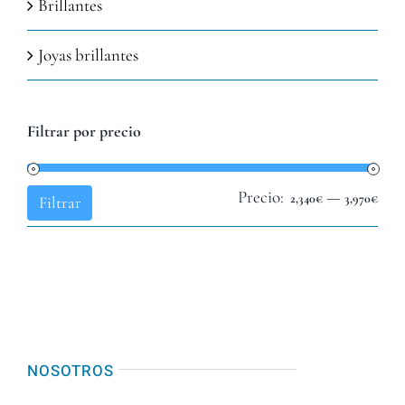
Brillantes
Joyas brillantes
Filtrar por precio
Precio:
—
Pre
Pre
2,340€
3,970€
Filtrar
mín
máx
NOSOTROS