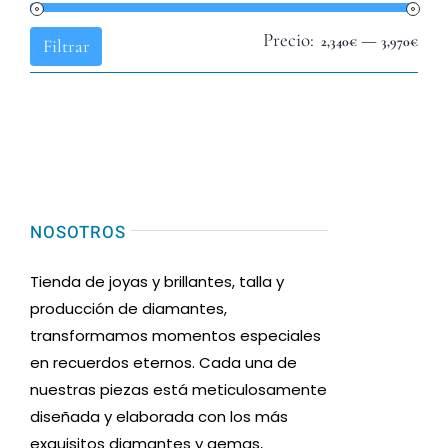
Precio:
—
Pre
Pre
2,340€
3,970€
Filtrar
mín
máx
NOSOTROS
Tienda de joyas y brillantes, talla y
producción de diamantes,
transformamos momentos especiales
en recuerdos eternos. Cada una de
nuestras piezas está meticulosamente
diseñada y elaborada con los más
exquisitos diamantes y gemas,