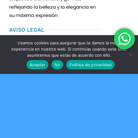
reflejando la belleza y la elegancia en
su máxima expresión.
AVISO LEGAL
Usamos cookies para asegurar que te damos la mejor
Toggle
experiencia en nuestra web. Si continúas usando este sitio,
Navigation
asumiremos que estás de acuerdo con ello.
Condiciones de uso
MENU
Aceptar
No
Política de privacidad
Toggle
Formas de Pago
Navigation
Inicio
CONTACTO
Política de devoluciones y reembolsos
MASDREAMS SL
Nosotros
B98323231
Condiciones de venta
613 739 403
Brillantes
info@tablisdiamantes.com