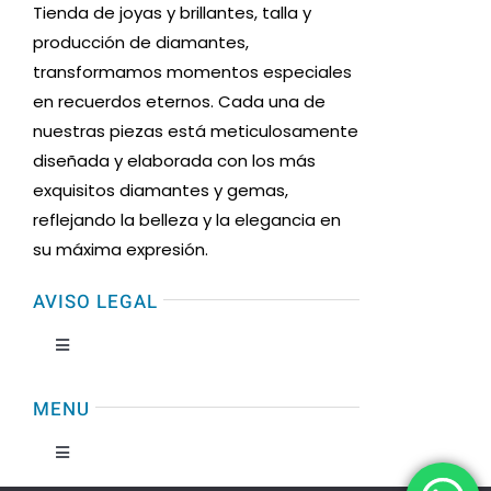
Tienda de joyas y brillantes, talla y
producción de diamantes,
transformamos momentos especiales
en recuerdos eternos. Cada una de
nuestras piezas está meticulosamente
diseñada y elaborada con los más
exquisitos diamantes y gemas,
reflejando la belleza y la elegancia en
su máxima expresión.
AVISO LEGAL
Toggle
Navigation
Condiciones de uso
MENU
Toggle
Formas de Pago
Navigation