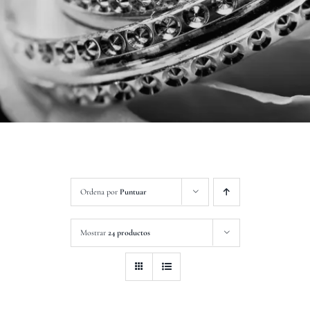
Contacto
Ordena por
Puntuar
Mostrar
24 productos