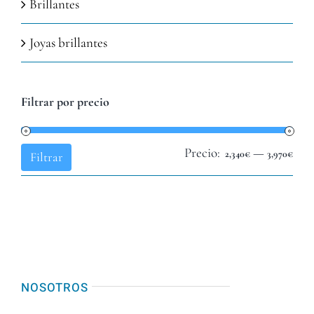
Brillantes
Joyas brillantes
Filtrar por precio
Precio:
—
Pre
Pre
2,340€
3,970€
Filtrar
mín
máx
NOSOTROS