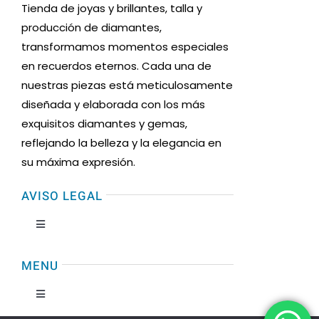
Tienda de joyas y brillantes, talla y
producción de diamantes,
transformamos momentos especiales
en recuerdos eternos. Cada una de
nuestras piezas está meticulosamente
diseñada y elaborada con los más
exquisitos diamantes y gemas,
reflejando la belleza y la elegancia en
su máxima expresión.
AVISO LEGAL
Toggle
Navigation
Condiciones de uso
MENU
Toggle
Formas de Pago
Navigation