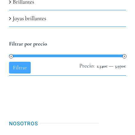
Brillantes
Joyas brillantes
Filtrar por precio
Precio:
—
Pre
Pre
2,340€
3,970€
Filtrar
mín
máx
NOSOTROS