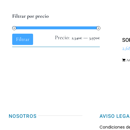
Filtrar por precio
Precio:
—
Precio
Precio
2,340€
3,970€
Filtrar
SO
mínimo
máximo
2,6
Añ
NOSOTROS
AVISO LEGA
Condiciones d