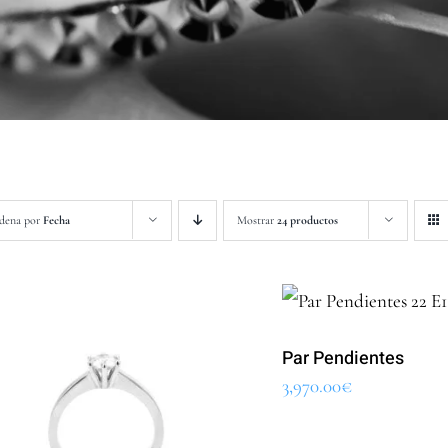
dena por
Fecha
Mostrar
24 productos
Par Pendientes
3,970.00
€