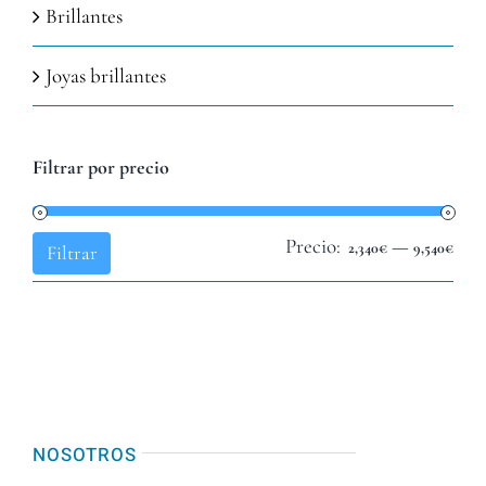
Brillantes
Joyas brillantes
Filtrar por precio
Precio:
—
Pre
Pre
2,340€
9,540€
Filtrar
mín
máx
NOSOTROS