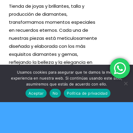
Tienda de joyas y brillantes, talla y
producción de diamantes,
transformamos momentos especiales
en recuerdos eternos. Cada una de
nuestras piezas está meticulosamente
diseñada y elaborada con los más
exquisitos diamantes y gemas,
reflejando la belleza y la elegancia en
su máxima expresión.
Usamos cookies para asegurar que te damos la mejor
experiencia en nuestra web. Si continúas usando este sitio,
AVISO LEGAL
asumiremos que estás de acuerdo con ello.
Aceptar
No
Política de privacidad
Toggle
Navigation
Condiciones de uso
MENU
Toggle
Formas de Pago